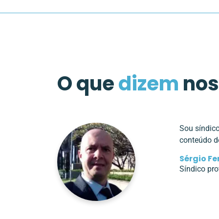
O que
dizem
nos
Sou síndic
conteúdo de
Sérgio Fe
Síndico pro