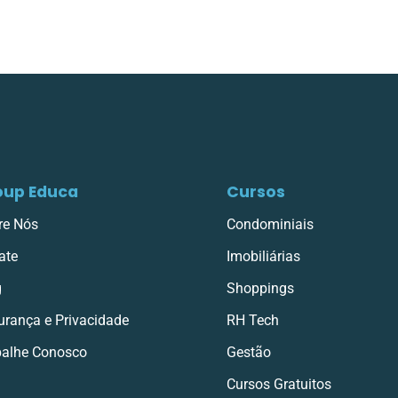
oup Educa
Cursos
re Nós
Condominiais
ate
Imobiliárias
g
Shoppings
urança e Privacidade
RH Tech
balhe Conosco
Gestão
Cursos Gratuitos