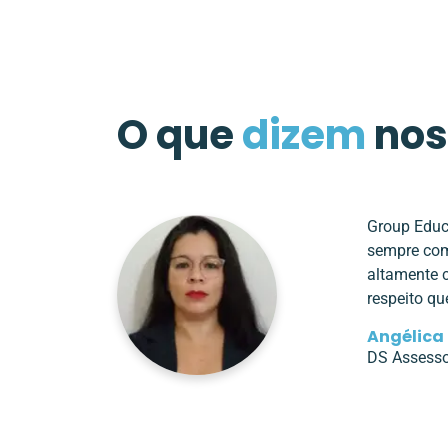
O que
dizem
nos
Group Educ
sempre com
altamente 
respeito q
Angélica 
DS Assesso