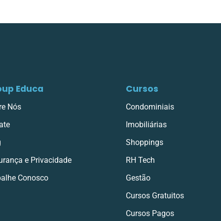
oup Educa
Cursos
re Nós
Condominiais
ate
Imobiliárias
g
Shoppings
urança e Privacidade
RH Tech
balhe Conosco
Gestão
Cursos Gratuitos
Cursos Pagos