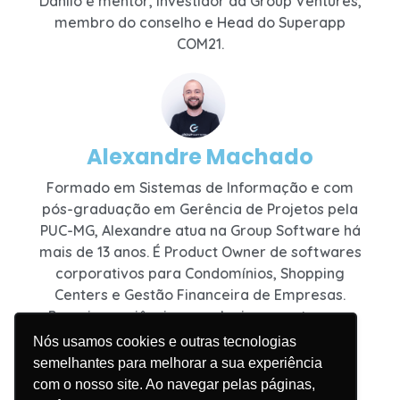
Danilo é mentor, investidor da Group Ventures,
membro do conselho e Head do Superapp
COM21.
Alexandre Machado
Formado em Sistemas de Informação e com
pós-graduação em Gerência de Projetos pela
PUC-MG, Alexandre atua na Group Software há
mais de 13 anos. É Product Owner de softwares
corporativos para Condomínios, Shopping
Centers e Gestão Financeira de Empresas.
Possui experiência em relacionamentos que
formam novas parcerias agregadoras de
Nós usamos cookies e outras tecnologias
valores aos produtos.
semelhantes para melhorar a sua experiência
com o nosso site. Ao navegar pelas páginas,