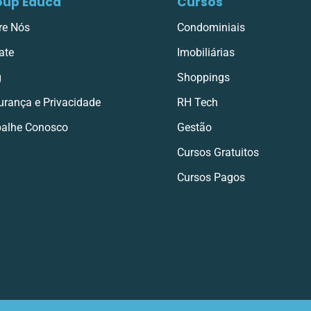
oup Educa
Cursos
re Nós
Condominiais
ate
Imobiliárias
g
Shoppings
urança e Privacidade
RH Tech
balhe Conosco
Gestão
Cursos Gratuitos
Cursos Pagos