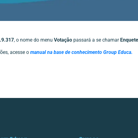
.9.317
, o nome do menu
Votação
passará a se chamar
Enquet
ões, acesse o
manual na base de conhecimento Group Educa.