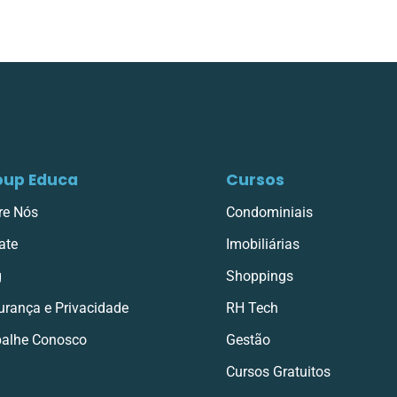
oup Educa
Cursos
re Nós
Condominiais
ate
Imobiliárias
g
Shoppings
urança e Privacidade
RH Tech
balhe Conosco
Gestão
Cursos Gratuitos