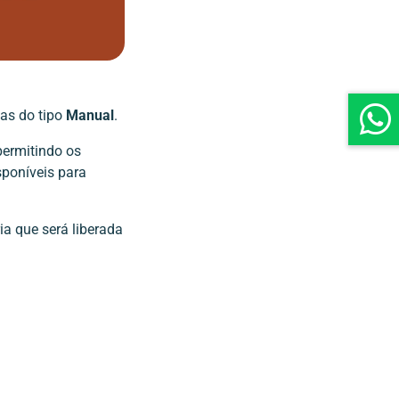
as do tipo
Manual
.
 permitindo os
sponíveis para
a que será liberada