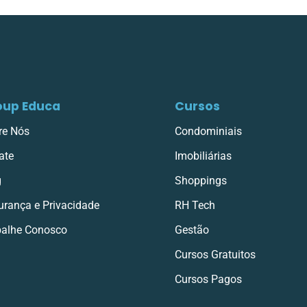
oup Educa
Cursos
re Nós
Condominiais
ate
Imobiliárias
g
Shoppings
urança e Privacidade
RH Tech
balhe Conosco
Gestão
Cursos Gratuitos
Cursos Pagos