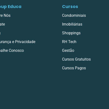
oup Educa
Cursos
re Nós
Condominiais
ate
Imobiliárias
g
Shoppings
urança e Privacidade
RH Tech
balhe Conosco
Gestão
Cursos Gratuitos
Cursos Pagos