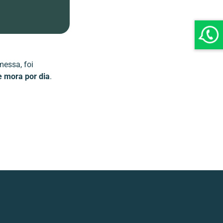
messa, foi
e mora por dia
.