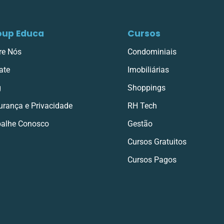
oup Educa
Cursos
re Nós
Condominiais
ate
Imobiliárias
g
Shoppings
urança e Privacidade
RH Tech
balhe Conosco
Gestão
Cursos Gratuitos
Cursos Pagos