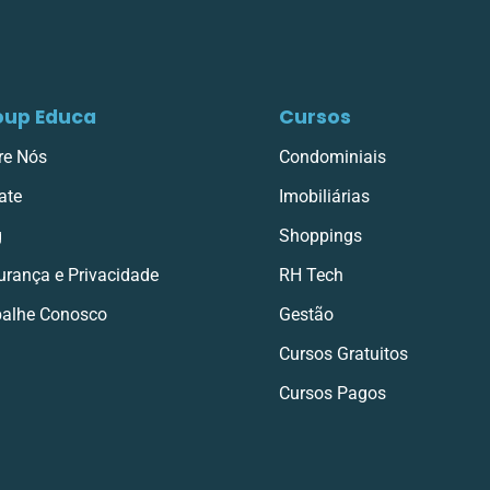
oup Educa
Cursos
re Nós
Condominiais
ate
Imobiliárias
g
Shoppings
urança e Privacidade
RH Tech
balhe Conosco
Gestão
Cursos Gratuitos
Cursos Pagos